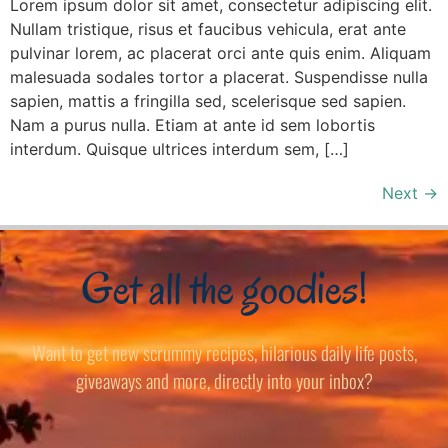
Lorem ipsum dolor sit amet, consectetur adipiscing elit.
Nullam tristique, risus et faucibus vehicula, erat ante
pulvinar lorem, ac placerat orci ante quis enim. Aliquam
malesuada sodales tortor a placerat. Suspendisse nulla
sapien, mattis a fringilla sed, scelerisque sed sapien.
Nam a purus nulla. Etiam at ante id sem lobortis
interdum. Quisque ultrices interdum sem, […]
Next
→
Get all the goodies!
Want to get new scrummy recipes, hilarious daily life posts,
giveaways and more, directly into your inbox?